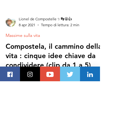
Lionel de Compostelle ✨👣🤩👍
8 apr 2021
Tempo di lettura: 2 min
Massime sulla vita
Compostela, il cammino della
vita : cinque idee chiave da
condividere (clip da 1 a 5)
Clicca sui titoli delle cinque idee chiave qui sotto
per vedere i miei video di sviluppo personale
ispirati al mio Cammino di Santiago,...