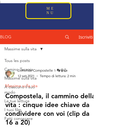
;
ME
NU
Iscriviti
BLOG
Massime sulla vita
Tous les posts
Camino-Terapia
Lionel de Compostelle ✨👣🤩👍
12 set 2021
Tempo di lettura: 2 min
Massime sulla vita
Massime sulla vita
A ciascuno il suo
modo
Compostela, il cammino della
Le tue letture
vita : cinque idee chiave da
I tuoi film
condividere con voi (clip da
Fatti conoscere
16 a 20)